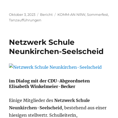
Veröffentlicht
Kategorien
Schlagwörter
Oktober 3, 2023
Bericht
KOMM-AN NRW
,
Sommerfest
,
am
Tanzaufführungen
Netzwerk Schule
Neunkirchen-Seelscheid
im Dialog mit der CDU-Abgeordneten
Elisabeth Winkelmeier-Becker
Einige Mitglieder des
Netzwerk Schule
Neunkirchen-Seelscheid
, bestehend aus einer
hiesigen stellvertr. Schulleiterin,