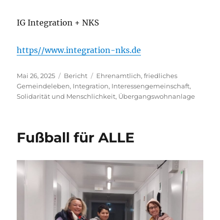
IG Integration + NKS
https//www.integration-nks.de
Veröffentlicht
Kategorien
Schlagwörter
Mai 26, 2025
Bericht
Ehrenamtlich
,
friedliches
am
Gemeindeleben
,
Integration
,
Interessengemeinschaft
,
Solidarität und Menschlichkeit
,
Übergangswohnanlage
Fußball für ALLE