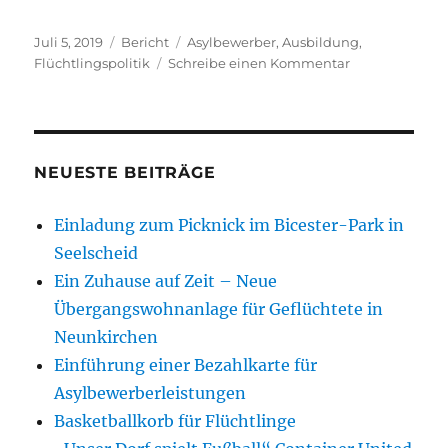
Veröffentlicht
Kategorien
Schlagwörter
Juli 5, 2019
Bericht
Asylbewerber
,
Ausbildung
,
am
zu
Flüchtlingspolitik
Schreibe einen Kommentar
IG
Integration
+
/
Herzlich
NEUESTE BEITRÄGE
Willkommen
Einladung zum Picknick im Bicester-Park in
Seelscheid
Ein Zuhause auf Zeit – Neue
Übergangswohnanlage für Geflüchtete in
Neunkirchen
Einführung einer Bezahlkarte für
Asylbewerberleistungen
Basketballkorb für Flüchtlinge