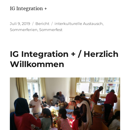
IG Integration +
Veröffentlicht
Kategorien
Schlagwörter
Juli 9, 2019
Bericht
interkulturelle Austausch
,
am
Sommerferien
,
Sommerfest
IG Integration + / Herzlich
Willkommen