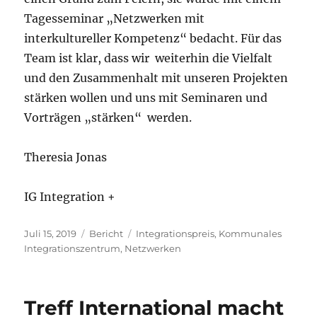
Tagesseminar „Netzwerken mit
interkultureller Kompetenz“ bedacht. Für das
Team ist klar, dass wir weiterhin die Vielfalt
und den Zusammenhalt mit unseren Projekten
stärken wollen und uns mit Seminaren und
Vorträgen „stärken“ werden.
Theresia Jonas
IG Integration +
Veröffentlicht
Kategorien
Schlagwörter
Juli 15, 2019
Bericht
Integrationspreis
,
Kommunales
am
Integrationszentrum
,
Netzwerken
Treff International macht