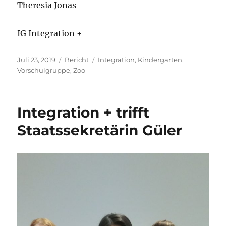
Theresia Jonas
IG Integration +
Veröffentlicht
Kategorien
Schlagwörter
Juli 23, 2019
Bericht
Integration
,
Kindergarten
,
am
Vorschulgruppe
,
Zoo
Integration + trifft
Staatssekretärin Güler