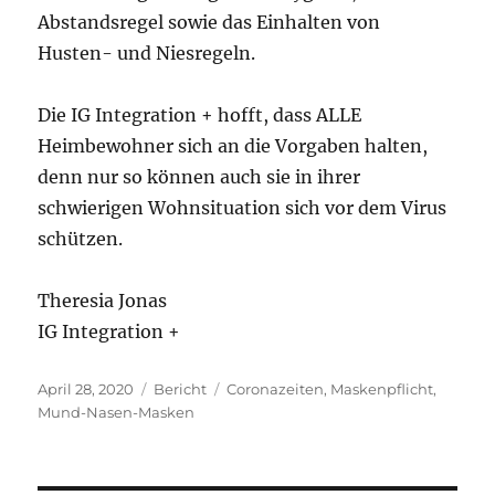
Abstandsregel sowie das Einhalten von
Husten- und Niesregeln.
Die IG Integration + hofft, dass ALLE
Heimbewohner sich an die Vorgaben halten,
denn nur so können auch sie in ihrer
schwierigen Wohnsituation sich vor dem Virus
schützen.
Theresia Jonas
IG Integration +
Veröffentlicht
Kategorien
Schlagwörter
April 28, 2020
Bericht
Coronazeiten
,
Maskenpflicht
,
am
Mund-Nasen-Masken