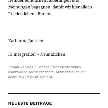
fremdenfeindlichen Äußerungen und
Meinungen begegnen, damit wir hier alle in
Frieden leben können!
Katharina Janssen
IG Integration + Neunkirchen
Veröffentlicht
Kategorien
Schlagwörter
Januar 30, 2020
Bericht
fremdenfeindlich
,
am
Mahnwache
,
Messerstecherei
,
Mitmenschlichkeit
,
rassistisch
,
Respekt
,
Toleranz
NEUESTE BEITRÄGE