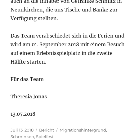
auch an die Inhaber von Getränke Schmitz in
Neunkirchen, die uns Tische und Bänke zur
Verfügung stellten.
Das Team verabschiedet sich in die Ferien und
wird am 01. September 2018 mit einem Besuch
auf einem Erlebnisspielplatz in die zweite
Hälfte starten.
Für das Team
Theresia Jonas
13.07.2018
Veröffentlicht
Kategorien
Schlagwörter
Juli 13, 2018
Bericht
Migrationshintergrund
,
am
Schminken
,
Spielfest