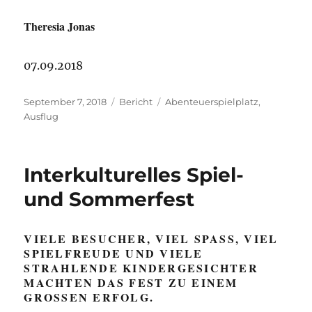
Theresia Jonas
07.09.2018
Veröffentlicht
Kategorien
Schlagwörter
September 7, 2018
Bericht
Abenteuerspielplatz
,
am
Ausflug
Interkulturelles Spiel-
und Sommerfest
VIELE BESUCHER, VIEL SPASS, VIEL S
PIELFREUDE UND VIELE S
TRAHLENDE KINDERGESICHTER M
ACHTEN DAS FEST ZU EINEM G
ROSSEN ERFOLG.