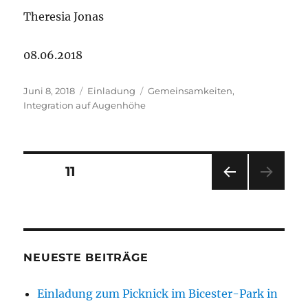
Theresia Jonas
08.06.2018
Veröffentlicht
Kategorien
Schlagwörter
Juni 8, 2018
Einladung
Gemeinsamkeiten
,
am
Integration auf Augenhöhe
Beitragsnavigation
SEITE
11
VOR
HERI
GE
SEIT
E
NEUESTE BEITRÄGE
Einladung zum Picknick im Bicester-Park in