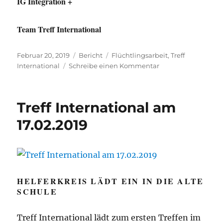
IG Integration +
Team Treff International
Veröffentlicht
Kategorien
Schlagwörter
Februar 20, 2019
Bericht
Flüchtlingsarbeit
,
Treff
am
zu
International
Schreibe einen Kommentar
Volles
Haus
in
Treff International am
der
Alten
17.02.2019
Schule
HELFERKREIS LÄDT EIN IN DIE ALTE
SCHULE
Treff International lädt zum ersten Treffen im