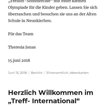
„Freiluft-Sommercafé“ mit einer kleinen
Olympiade für die Kinder geben. Lassen Sie sich
überraschen und besuchen sie uns an der Alten
Schule in Neunkirchen.
Für das Team
Theresia Jonas
15.juni 2018
Veröffentlicht
Kategorien
Schlagwörter
Juni 15, 2018
Bericht
Ehrenamtlich
,
Ideenkarten
am
Herzlich Willkommen im
„Treff- International“