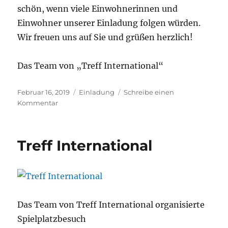
schön, wenn viele Einwohnerinnen und
Einwohner unserer Einladung folgen würden.
Wir freuen uns auf Sie und grüßen herzlich!
Das Team von „Treff International“
Veröffentlicht
Kategorien
Februar 16, 2019
Einladung
Schreibe einen
am
zu
Kommentar
Treff
International
am
Treff International
17.02.2019
Das Team von Treff International organisierte
Spielplatzbesuch