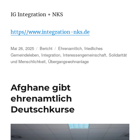
IG Integration + NKS
https//www.integration-nks.de
Veröffentlicht
Kategorien
Schlagwörter
Mai 26, 2025
Bericht
Ehrenamtlich
,
friedliches
am
Gemeindeleben
,
Integration
,
Interessengemeinschaft
,
Solidarität
und Menschlichkeit
,
Übergangswohnanlage
Afghane gibt
ehrenamtlich
Deutschkurse