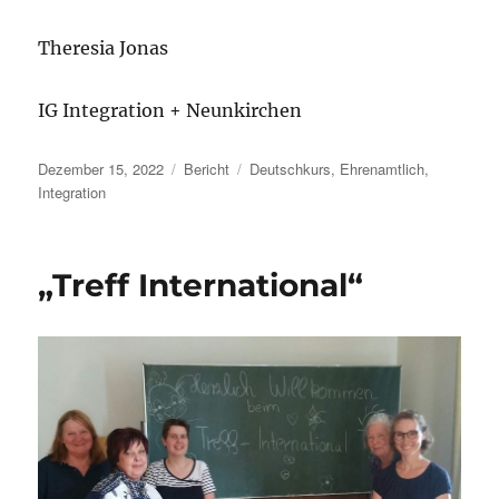
Theresia Jonas
IG Integration + Neunkirchen
Veröffentlicht
Kategorien
Schlagwörter
Dezember 15, 2022
Bericht
Deutschkurs
,
Ehrenamtlich
,
am
Integration
„Treff International“