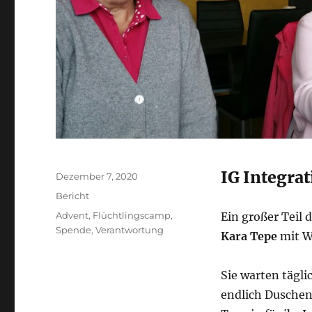
IG Integra
Veröffentlicht
Dezember 7, 2020
am
Kategorien
Bericht
Schlagwörter
Advent
,
Flüchtlingscamp
,
Ein großer Teil 
Spende
,
Verantwortung
Kara Tepe
mit W
Sie warten tägli
endlich Duschen,