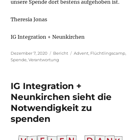
unsere Spende dort bestens aufgehoben ist.
Theresia Jonas
IG Integration + Neunkirchen
Veröffentlicht
Kategorien
Schlagwörter
Dezember 7, 2020
Bericht
Advent
,
Flüchtlingscamp
,
am
Spende
,
Verantwortung
IG Integration +
Neunkirchen sieht die
Notwendigkeit zu
spenden