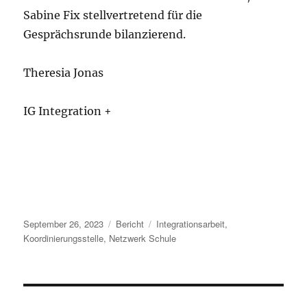
Sabine Fix stellvertretend für die
Gesprächsrunde bilanzierend.
Theresia Jonas
IG Integration +
Veröffentlicht
Kategorien
Schlagwörter
September 26, 2023
Bericht
Integrationsarbeit
,
am
Koordinierungsstelle
,
Netzwerk Schule