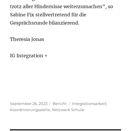
trotz aller Hindernisse weiterzumachen“, so
Sabine Fix stellvertretend für die
Gesprächsrunde bilanzierend.
Theresia Jonas
IG Integration +
Veröffentlicht
Kategorien
Schlagwörter
September 26, 2023
Bericht
Integrationsarbeit
,
am
Koordinierungsstelle
,
Netzwerk Schule