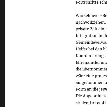
Fortschritte schn
Winkelmeier-Bec
nachvollziehen. 
private Zeit ein
Integration helf
Gemeindeverwalt
Helfer bei den b
Koordinierungsst
Ehrenamtler und 
die übernommene
wäre eine profes
aufgenommen und
Form an die jewe
Die Abgeordnete
stellvertretend 