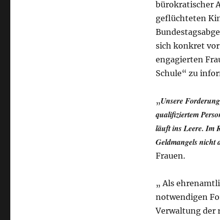
bürokratischer A
geflüchteten Kin
Bundestagsabge
sich konkret vor
engagierten Fra
Schule“ zu info
Unsere Forderung,
„
qualifiziertem Perso
läuft ins Leere. I
Geldmangels nicht d
Frauen.
„ Als ehrenamtli
notwendigen For
Verwaltung der 