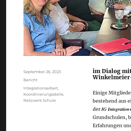
im Dialog mi
Veröffentlicht
September 26, 2023
Winkelmeier
am
Kategorien
Bericht
Schlagwörter
Integrationsarbeit
,
Einige Mitgliede
Koordinierungsstelle
,
Netzwerk Schule
bestehend aus ei
IG Integration
der
Grundschulen, b
Erfahrungen und