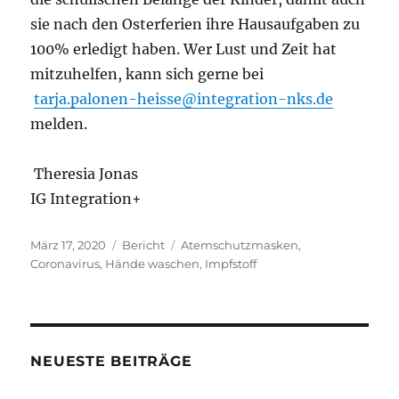
sie nach den Osterferien ihre Hausaufgaben zu
100% erledigt haben. Wer Lust und Zeit hat
mitzuhelfen, kann sich gerne bei
tarja.palonen-heisse@integration-nks.de
melden.
Theresia Jonas
IG Integration+
Veröffentlicht
Kategorien
Schlagwörter
März 17, 2020
Bericht
Atemschutzmasken
,
am
Coronavirus
,
Hände waschen
,
Impfstoff
NEUESTE BEITRÄGE