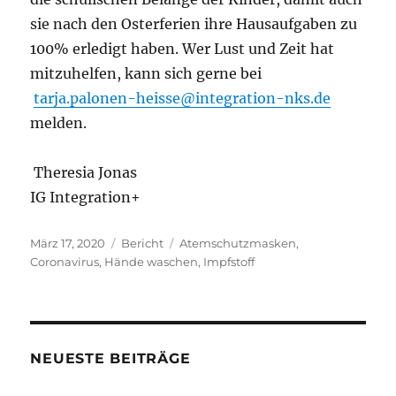
sie nach den Osterferien ihre Hausaufgaben zu
100% erledigt haben. Wer Lust und Zeit hat
mitzuhelfen, kann sich gerne bei
tarja.palonen-heisse@integration-nks.de
melden.
Theresia Jonas
IG Integration+
Veröffentlicht
Kategorien
Schlagwörter
März 17, 2020
Bericht
Atemschutzmasken
,
am
Coronavirus
,
Hände waschen
,
Impfstoff
NEUESTE BEITRÄGE