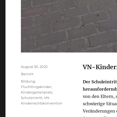
VN-Kinderr
Veröffentlicht
August 30, 2022
am
Kategorien
Bericht
Schlagwörter
Bildung
,
Der Schuleintrit
Flüchtlingskinder
,
herausfordernds
Kindergartenplatz
,
von den Eltern,
Schuleintritt
,
VN-
Kinderrechtskonvention
schwierige Situa
Veränderungen 