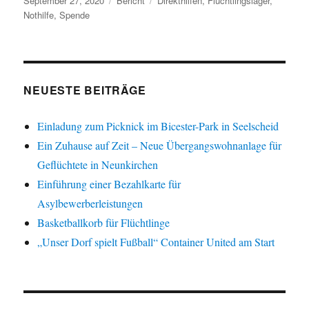
September 27, 2020
Bericht
Direkthilfen
,
Flüchtlingslager
,
am
Nothilfe
,
Spende
NEUESTE BEITRÄGE
Einladung zum Picknick im Bicester-Park in Seelscheid
Ein Zuhause auf Zeit – Neue Übergangswohnanlage für
Geflüchtete in Neunkirchen
Einführung einer Bezahlkarte für
Asylbewerberleistungen
Basketballkorb für Flüchtlinge
„Unser Dorf spielt Fußball“ Container United am Start