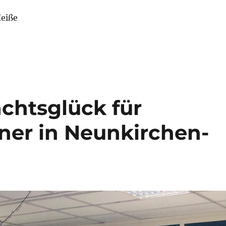
eiße
chtsglück für
iner in Neunkirchen-