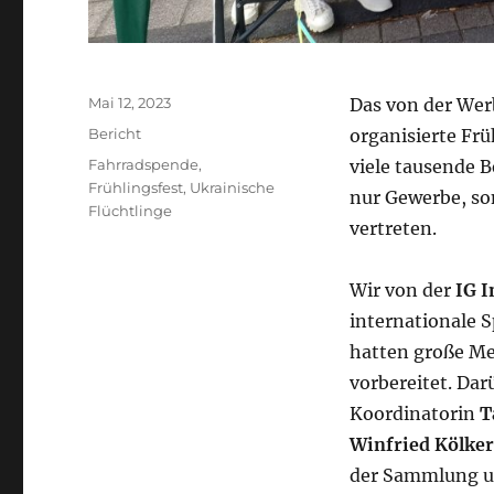
Veröffentlicht
Mai 12, 2023
Das von der We
am
Kategorien
Bericht
organisierte Fr
Schlagwörter
Fahrradspende
,
viele tausende 
Frühlingsfest
,
Ukrainische
nur Gewerbe, so
Flüchtlinge
vertreten.
Wir von der
IG I
internationale S
hatten große Me
vorbereitet. Dar
Koordinatorin
T
Winfried Kölker
der Sammlung un