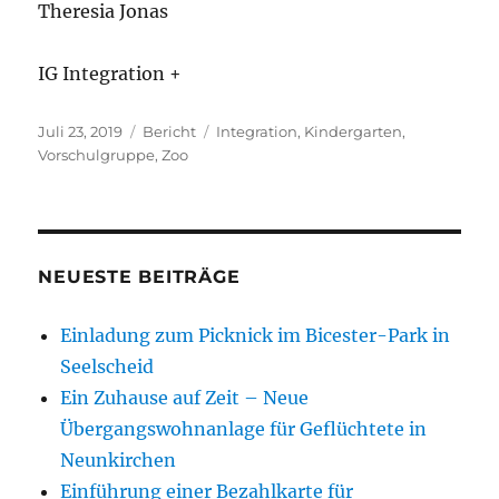
Theresia Jonas
IG Integration +
Veröffentlicht
Kategorien
Schlagwörter
Juli 23, 2019
Bericht
Integration
,
Kindergarten
,
am
Vorschulgruppe
,
Zoo
NEUESTE BEITRÄGE
Einladung zum Picknick im Bicester-Park in
Seelscheid
Ein Zuhause auf Zeit – Neue
Übergangswohnanlage für Geflüchtete in
Neunkirchen
Einführung einer Bezahlkarte für