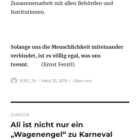
Zusammenarbeit mit allen Behörden und
Institutionen.
Solange uns die Menschlichkeit miteinander
verbindet, ist es völlig egal, was uns
trennt.
(Ernst Ferstl)
Autor
Veröffentlicht
Kategorien
I1001_19
März 25, 2019
Über uns
am
Beitragsnavigation
ZURÜCK
Ali ist nicht nur ein
Vorheriger
Beitrag:
„Wagenengel“ zu Karneval